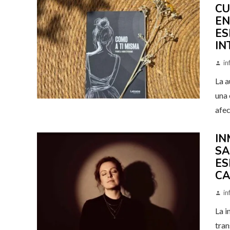
CU
EN
ES
IN
in
La a
una 
afe
IN
SA
ES
CA
in
La i
tran